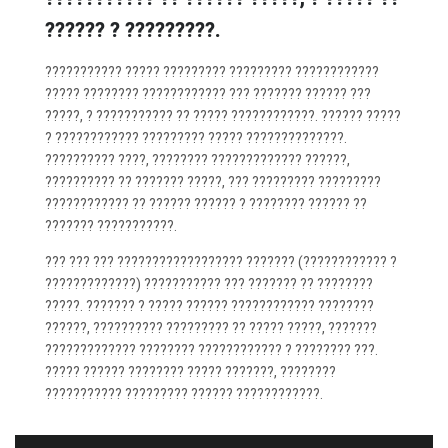
?????? ? ?????????.
??????????? ????? ????????? ????????? ????????????
????? ???????? ???????????? ??? ??????? ?????? ???
?????, ? ??????????? ?? ????? ????????????. ?????? ?????
? ???????????? ????????? ????? ??????????????.
?????????? ????, ???????? ????????????? ??????,
?????????? ?? ??????? ?????, ??? ????????? ?????????
???????????? ?? ?????? ?????? ? ???????? ?????? ??
??????? ???????????.
??? ??? ??? ?????????????????? ??????? (???????????? ?
?????????????) ??????????? ??? ??????? ?? ????????
?????. ??????? ? ????? ?????? ???????????? ????????
??????, ?????????? ????????? ?? ????? ?????, ???????
????????????? ???????? ???????????? ? ???????? ???.
????? ?????? ???????? ????? ???????, ????????
??????????? ????????? ?????? ????????????.