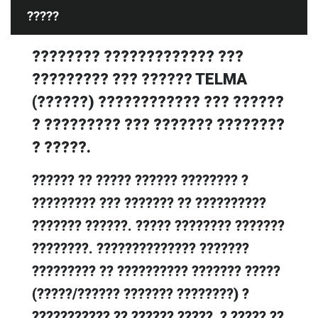
?????
???????? ????????????? ???
????????? ??? ?????? TELMA
(??????) ???????????? ??? ??????
? ????????? ??? ??????? ????????
? ?????.
?????? ?? ????? ?????? ???????? ?
????????? ??? ??????? ?? ??????????
??????? ??????. ????? ???????? ???????
????????. ?????????????? ???????
????????? ?? ?????????? ??????? ?????
(?????/?????? ??????? ????????) ?
??????????? ?? ?????? ?????, ? ????? ??